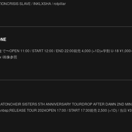
NCRISIS SLAVE / INKLXSHA / rotpillar
ONE
 11:00 / START 12:00 / END 22:00前売 4,000 (+1D)※学割 U-18 ¥1,0
w /画像参照
TONCHEIR SISTERS 5TH ANNIVERSARY TOURDROP AFTER DAWN 2ND MINI
bsp;RELEASE TOUR 2024OPEN 17:00 / START 17:30前売 2,500 (+1D) / 当日 ¥3.