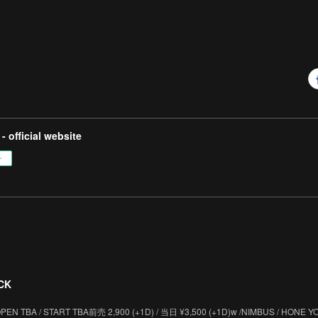
- official website
ー
CK
PEN TBA / START TBA前売 2,900 (+1D) / 当日 ¥3,500 (+1D)w /NIMBUS / HONE 