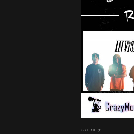
SCHEDULE
(
7
)