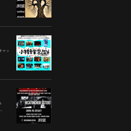
00キャッ
-
..