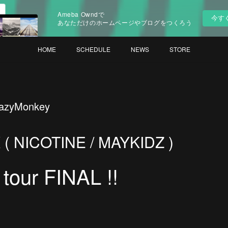
Ameba Owndで
今す
あなただけのホームページやブログをつくろう
HOME
SCHEDULE
NEWS
STORE
azyMonkey
( NICOTINE / MAYKIDZ )
our FINAL !!