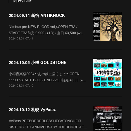
2024.09.14 新宿 ANTIKNOCK
Nimbus pre.NEW BLOOD vol,4OPEN TBA /
START TBA前売 2,900 (+1D) / 当日 ¥3,500 (+1…
2024.08.31 07:41
2024.10.05 小樽 GOLDSTONE
小樽音楽祭2024〜あの娘に届くまで〜OPEN
11:00 / START 12:00 / END 22:00前売 4,000 (+…
2024.08.31 07:40
2024.10.12 札幌 VyPass.
VyPass.PREBORDERLESSHECATONCHEIR
SISTERS 5TH ANNIVERSARY TOURDROP AF…